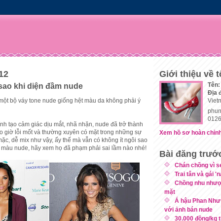
012
Giới thiệu về t
Tên:
 sao khi diện đầm nude
Địa 
 một bộ váy tone nude giống hệt màu da không phải ý
Viet
phun
0126
nh tạo cảm giác dịu mắt, nhã nhặn, nude đã trở thành
 giờ lỗi mốt và thường xuyên có mặt trong những sự
Xem hồ sơ hoàn chỉnh
ặc, dễ mix như vậy, ấy thế mà vẫn có không ít ngôi sao
áo màu nude, hãy xem họ đã phạm phải sai lầm nào nhé!
Bài đăng trướ
Chán chồng vì s
Trai tân và gái '
Chồng nhu nhượ
mặt
Á hậu Phan Như
với ảnh bán nude
30.000 đồng/kg t