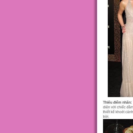
Thiếu điểm nhấn:
diện với chiếc đầm
thiết kế khoét cán
trời.