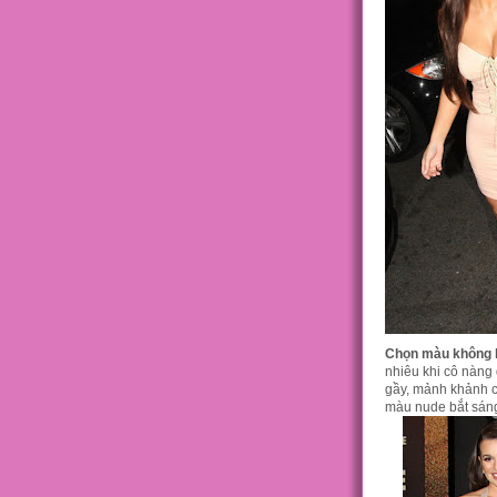
Chọn màu không 
nhiêu khi cô nàng
gầy, mảnh khảnh c
màu nude bắt sán