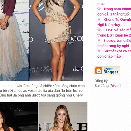
mua
Trọng nam khinh
con gái 3 tháng tuổ..
Khổng Tú Quỳnh 
Ngô Kiến Huy
ELISE và sắc m
trong BST xuân hè 
8 bước trang điể
nhiên trong kỳ nghỉ
Sự thật xót xa c
con chào mào
Đăng ký
Bài đăng [
Atom
]
: Leona Lewis làm hỏng cả chiếc đầm công chúa xinh
 bộ với chiếc áo vest màu tía già dặn "từ trên trời rơi
ững hạt đá óng ánh được tỏa sáng giống như Cheryl