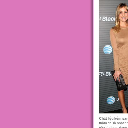
Chất liệu kém san
thậm chí là nhạt n
yếu tố phom dáng t