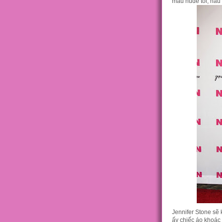
màu nude tối, nâu 
Jennifer Stone sẽ 
ấy chiếc áo khoác 