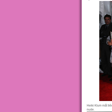
Heiki Klum mất ti
nude.