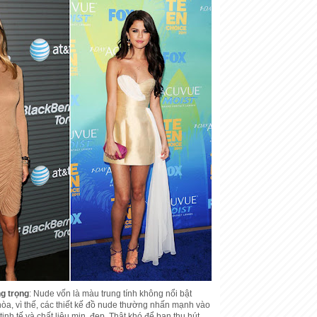
g trọng
: Nude vốn là màu trung tính không nổi bật
hòa, vì thế, các thiết kế đồ nude thường nhấn mạnh vào
inh tế và chất liệu mịn, đẹp. Thật khó để bạn thu hút