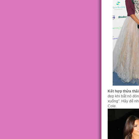
Kết hợp thừa thãi
đẹp khi bắt nó đóng
xuống". Hãy để nh
Cole.