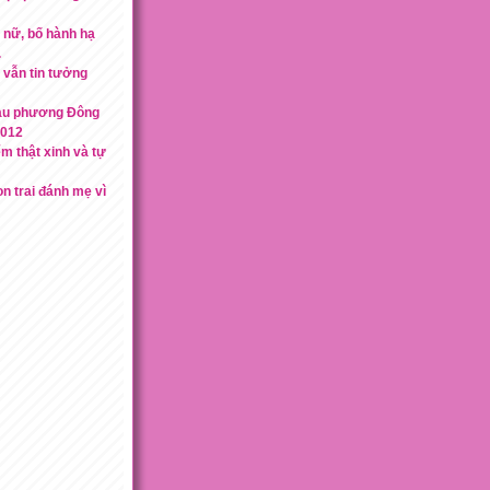
 nữ, bố hành hạ
.
vẫn tin tưởng
àu phương Đông
2012
m thật xinh và tự
on trai đánh mẹ vì