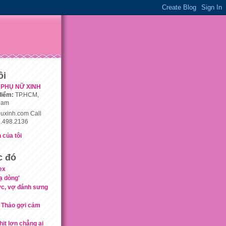
ôi
PHỤ NỮ XINH
điểm:
TP.HCM,
nam
uxinh.com Call
.498.2136
 của tôi
c đó
ex
nạ dòng'
c, vợ đánh sưng
 Thảo gợi cảm
hịt lợn chẳng ai