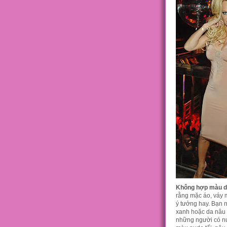
Không hợp màu d
rằng mặc áo, váy 
ý tưởng hay. Bạn n
xanh hoặc da nâu 
những người có nướ