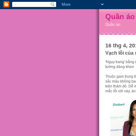
Quần áo
Quần áo
16 thg 4, 2
Vạch lỗi của
'Ngụy trang' bằng
tưởng đáng khen
Thuộc gam trung tí
sắc màu không bao
kiện thảm đỏ. Dễ m
mắc lỗi với váy, 