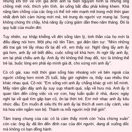
nhưng khi trở về với gia đình anh ta hiện nguyên hình là những ông
chồng mệt mỏi, thích yên tĩnh, ăn uống bắt đầu phải kiêng khem. Khả
năng làm chồng của các ông có thể trở nên mạnh mẽ trong một thời gian
nhất định bởi cảm hứng mới mẻ, trẻ trung do người vợ mang lại. Song
không chóng thì chầy, khả năng ấy cũng giảm dần theo năm tháng. Đó là
quy luật của muôn đời.
Tuy nhiên, sự khập khiễng về đời sống tâm lý, tinh thần của họ mới là
điều đáng nói hơn. Một phụ nữ tên Tâm, gọi điện tâm sự: “Nhìn những
đôi trai gái trẻ lấy nhau rồi lại đổ vỡ, em thấy sợ. Nghĩ rằng lấy anh ấy
già hơn, anh ấy sẽ biết điều, cuộc sống sẽ khá hơn. Ai ngờ lấy anh ấy,
em lại phải chiều anh ấy. Anh ấy thì không thể thay đổi, tức là không thể
trẻ lại, buộc lòng em phải ép mình già đi, cho xứng với anh ấy”.
Có cô gái, sau một thời gian sống hào nhoáng với vẻ bên ngoài của
người chồng hơn mình 25 tuổi, bây giờ nghiệm ra, thấy sao nhiều thứ
khác nhau quá. Cô nói: “Em sống với anh ấy chẳng khác gì với bố mình.
Mấy năm gần đây anh ấy suy sụp nhanh quá, sắp về hưu mà. Anh ấy ít
quan tâm đến công việc và vợ con, hay luẩn quẩn ở nhà, được ngày
nghỉ lại về quê tìm gặp bạn cũ, ôn lại thời trẻ. Em mở nhạc anh ấy kêu
nhức đầu. Em muốn đi siêu thị thì anh ấy lại thích đi xem cây cảnh, vào
trà hoa viên ngắm non bộ. Thành ra mỗi người một thế giới”.
Tâm trạng chung của các cô là cảm thấy mình còn “nửa chừng xuân”
còn các ông ấy đã lên đến đỉnh cao của đời người, đang đi xuống dốc
mà không có bạn đồng hành.