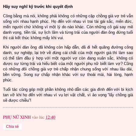
Hãy suy nghĩ kỹ trước khi quyết định
Công bằng mà nói, không phải không có những cặp chồng già vợ trẻ vẫn
sống với nhau hạnh phúc. Họ đến với nhau vì trai tài gái sắc, mến đức,
mến người chứ không vì một lý do nào khác. Còn những cô gái say mê
danh vọng, tiền tài, sự lịch lãm và từng trải của người đàn ông đứng tuổi
thì cái kết thúc không mấy khi vui.
Khi người đàn ông đã không còn hấp dẫn, đã đi hết quãng đường công
danh, sự nghiệp, lại trở về đúng cái chất của một người già thì làm sao
có thể tâm đầu ý hợp với một người vợ còn đang xuân sắc, không có
được sự từng trải và hiểu biết của một người phụ nữ biết làm vợ? Cũng
có những đôi chồng già vợ trẻ chấp nhận chung sống với nhau lâu dài,
bền vững. Song sự chấp nhận khác với sự thoải mái, hài lòng, hạnh
phúc.
Tuổi tác cũng góp một phần không nhỏ dẫn các gia đình đến với bi kịch
tan vỡ khi họ đến với nhau vì vụ lợi vật chất, vì ảo vọng “lấy chồng già
sẽ được chiều”!
PHỤ NỮ XINH
vào lúc
12:40
Chia sẻ