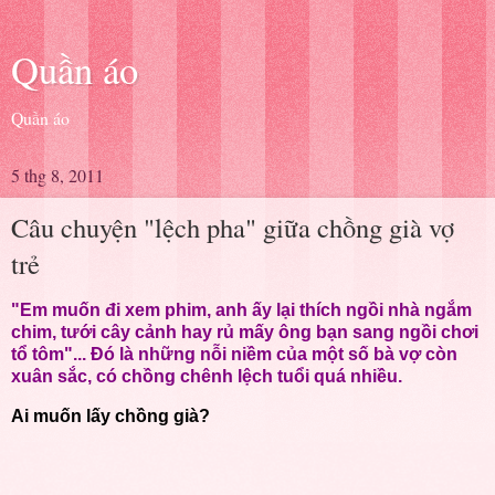
Quần áo
Quần áo
5 thg 8, 2011
Câu chuyện "lệch pha" giữa chồng già vợ
trẻ
"Em muốn đi xem phim, anh ấy lại thích ngồi nhà ngắm
chim, tưới cây cảnh hay rủ mấy ông bạn sang ngồi chơi
tổ tôm"... Đó là những nỗi niềm của một số bà vợ còn
xuân sắc, có chồng chênh lệch tuổi quá nhiều.
Ai muốn lấy chồng già?