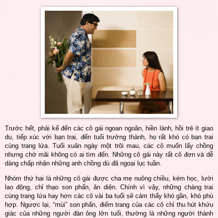
Trước hết, phải kể đến các cô gái ngoan ngoãn, hiền lành, hồi trẻ ít giao
du, tiếp xúc với bạn trai, đến tuổi trưởng thành, họ rất khó có bạn trai
cùng trang lứa. Tuổi xuân ngày một trôi mau, các cô muốn lấy chồng
nhưng chờ mãi không có ai tìm đến. Những cô gái này rất cô đơn và dễ
dàng chấp nhận những anh chồng dù đã ngoại lục tuần.
Nhóm thứ hai là những cô gái được cha mẹ nuông chiều, kém học, lười
lao động, chỉ thạo son phấn, ăn diện. Chính vì vậy, những chàng trai
cùng trang lứa hay hơn các cô vài ba tuổi sẽ cảm thấy khó gần, khó phù
hợp. Ngược lại, “mùi” son phấn, điểm trang của các cô chỉ thu hút khứu
giác của những người đàn ông lớn tuổi, thường là những người thành