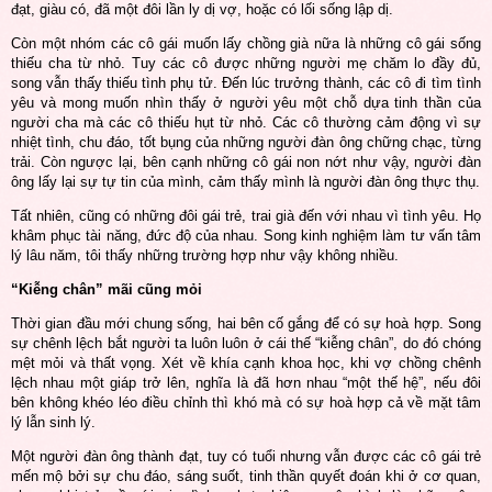
đạt, giàu có, đã một đôi lần ly dị vợ, hoặc có lối sống lập dị.
Còn một nhóm các cô gái muốn lấy chồng già nữa là những cô gái sống
thiếu cha từ nhỏ. Tuy các cô được những người mẹ chăm lo đầy đủ,
song vẫn thấy thiếu tình phụ tử. Đến lúc trưởng thành, các cô đi tìm tình
yêu và mong muốn nhìn thấy ở người yêu một chỗ dựa tinh thần của
người cha mà các cô thiếu hụt từ nhỏ. Các cô thường cảm động vì sự
nhiệt tình, chu đáo, tốt bụng của những người đàn ông chững chạc, từng
trải. Còn ngược lại, bên cạnh những cô gái non nớt như vậy, người đàn
ông lấy lại sự tự tin của mình, cảm thấy mình là người đàn ông thực thụ.
Tất nhiên, cũng có những đôi gái trẻ, trai già đến với nhau vì tình yêu. Họ
khâm phục tài năng, đức độ của nhau. Song kinh nghiệm làm tư vấn tâm
lý lâu năm, tôi thấy những trường hợp như vậy không nhiều.
“Kiễng chân” mãi cũng mỏi
Thời gian đầu mới chung sống, hai bên cố gắng để có sự hoà hợp. Song
sự chênh lệch bắt người ta luôn luôn ở cái thế “kiễng chân”, do đó chóng
mệt mỏi và thất vọng. Xét về khía cạnh khoa học, khi vợ chồng chênh
lệch nhau một giáp trở lên, nghĩa là đã hơn nhau “một thế hệ”, nếu đôi
bên không khéo léo điều chỉnh thì khó mà có sự hoà hợp cả về mặt tâm
lý lẫn sinh lý.
Một người đàn ông thành đạt, tuy có tuổi nhưng vẫn được các cô gái trẻ
mến mộ bởi sự chu đáo, sáng suốt, tinh thần quyết đoán khi ở cơ quan,