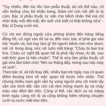
“Tuy nhiên, đến lúc lên làm phẫu thuật, dù nói thế nào, cô
vẫn không chịu bỏ khẩu trang, thậm chí còn nối dối là bị
cúm. Bác sĩ phẫu thuật, tư vấn cho bệnh nhân thế mà chỉ
nhìn thấy mỗi đôi mắt, tên tuổi chả biết có thật không nữa” -
Bác sĩ Dung cười nói.
Có chị em đứng ngoài cửa phòng khám đến hàng tiếng
đồng hồ, cứ ngó vào rồi lại ra, đến mức bác sĩ phải gọi vào
hỏi “muốn vá, hút hay làm gì’ thì người bệnh mới như được
mở cờ trong lòng, nức nở tuôn một tràng: “Cháu bị bạn trai
lừa. Cháu cứ nghĩ đã quan hệ là phải lấy nhau. Ai dè, sau
một thời gian là hắn chuồn”. Thế là vừa làm phẫu thuật, cô
gái vừa lầm bầm chửi “tiên sư thằng đấy, mong sau này mày
vô sinh”.
Theo bác sĩ, xã hội thay đổi, nhiều bạn trẻ ngày nay có quan
điểm thoáng hơn về việc quan hệ trước hôn nhân. Thế
nhưng nhiều nam giới vẫn hy vọng người phụ nữ mình lấy
vẫn còn trinh tiết, vẫn còn cái rèm mỏng manh ấy và chảy
máu vào đêm tân hôn. Cũng vì thế, các dịch vụ vá màng
trinh ngày càng nở rộ và cũng không hiếm những chuyện
cười ra nước mắt như trên.