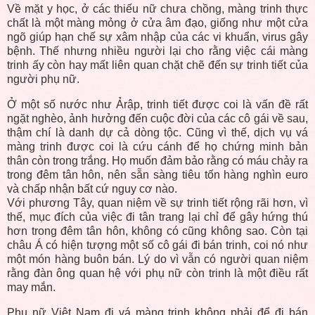
Về mặt y học, ở các thiếu nữ chưa chồng, màng trinh thực
chất là một màng mỏng ở cửa âm đạo, giống như một cửa
ngõ giúp hạn chế sự xâm nhập của các vi khuẩn, virus gây
bệnh. Thế nhưng nhiều người lại cho rằng việc cái màng
trinh ấy còn hay mất liên quan chặt chẽ đến sự trinh tiết của
người phụ nữ.
Ở một số nước như Ảrập, trinh tiết được coi là vấn đề rất
ngặt nghèo, ảnh hưởng đến cuộc đời của các cô gái về sau,
thậm chí là danh dự cả dòng tộc. Cũng vì thế, dịch vụ vá
màng trinh được coi là cứu cánh để họ chứng minh bản
thân còn trong trắng. Họ muốn đảm bảo rằng có máu chảy ra
trong đêm tân hôn, nên sẵn sàng tiêu tốn hàng nghìn euro
và chấp nhận bất cứ nguy cơ nào.
Với phương Tây, quan niệm về sự trinh tiết rộng rãi hơn, vì
thế, mục đích của việc đi tân trang lại chỉ để gây hứng thú
hơn trong đêm tân hôn, không có cũng không sao. Còn tại
châu Á có hiện tượng một số cô gái đi bán trinh, coi nó như
một món hàng buôn bán. Lý do vì vẫn có người quan niệm
rằng đàn ông quan hệ với phụ nữ còn trinh là một điều rất
may mắn.
Phụ nữ Việt Nam đi vá màng trinh không phải để đi bán