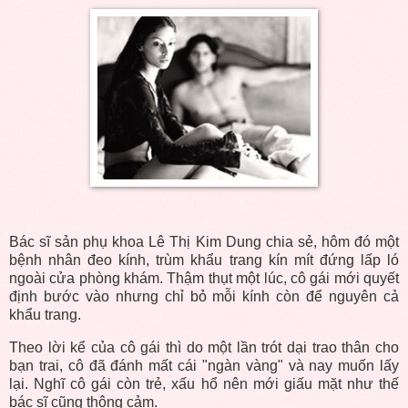
Bác sĩ sản phụ khoa Lê Thị Kim Dung chia sẻ, hôm đó một
bệnh nhân đeo kính, trùm khẩu trang kín mít đứng lấp ló
ngoài cửa phòng khám. Thậm thụt một lúc, cô gái mới quyết
định bước vào nhưng chỉ bỏ mỗi kính còn để nguyên cả
khẩu trang.
Theo lời kể của cô gái thì do một lần trót dại trao thân cho
bạn trai, cô đã đánh mất cái "ngàn vàng" và nay muốn lấy
lại. Nghĩ cô gái còn trẻ, xấu hổ nên mới giấu mặt như thế
bác sĩ cũng thông cảm.