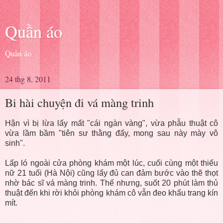
Quần áo
Quần áo
24 thg 8, 2011
Bi hài chuyện đi vá màng trinh
Hận vì bị lừa lấy mất "cái ngàn vàng", vừa phẫu thuật cô
vừa lầm bầm "tiên sư thằng đấy, mong sau này mày vô
sinh".
Lấp ló ngoài cửa phòng khám một lúc, cuối cùng một thiếu
nữ 21 tuổi (Hà Nội) cũng lấy đủ can đảm bước vào thẽ thọt
nhờ bác sĩ vá màng trinh. Thế nhưng, suốt 20 phút làm thủ
thuật đến khi rời khỏi phòng khám cô vẫn đeo khẩu trang kín
mít.