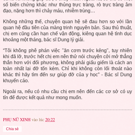
số biến chứng khác như thủng trực tràng, rò trực tràng âm
đạo, nặng hơn thì chảy máu, nhiễm trùng…
Không những thế, chuyện quan hệ sẽ đau hơn so với lần
quan hệ đầu tiên của màng trinh nguyên bản. Sau thủ thuật,
chị em cũng cần hạn chế vận động, kiêng quan hệ tình dục
khoảng một tháng, bác sĩ Dung lý giải.
“Tôi không phê phán việc "ăn cơm trước kẻng", tuy nhiên
khi đã lỡ, trước hết chị em nên thử nói chuyện cởi mở thẳng
thắn hơn với đối phương, không phải giấu giếm là cách an
toàn nhất lại đỡ tốn kém. Chỉ khi không còn lối thoát nào
khác thì hãy tìm đến sự giúp đỡ của y học” - Bác sĩ Dung
khuyến cáo.
Ngoài ra, nếu có nhu cầu chị em nên đến các cơ sở có uy
tín để được kết quả như mong muốn.
PHỤ NỮ XINH
vào lúc
20:22
Chia sẻ