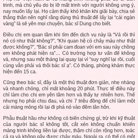
trinh, mà chủ yếu do bị lỡ mất trinh với người không ưng ý,
nay muốn lấy lại. Họ cảm thấy khó khăn khi giãi bày, chia sẻ
thẳng thắn nên nghĩ rằng dùng thủ thuật để lấy lại “cái ngàn
vàng” là sẽ yên mọi chuyện, bác sĩ Dung cho biết.
Điều chị em quan tâm khi tìm đến dịch vụ này là “Vá rồi thì
nó có như thật không?”, “Khi quan hệ có chảy máu như thật
được không?”, “Bác sĩ phải cam đoan với em sau này chồng
em không phát hiện ra”… Có trường hợp tư vấn để không
vá, nhưng sau một tháng lại quay lại vì “suy nghĩ lại rồi, cuối
cùng vẫn phải vá thôi bác sĩ ạ”. Có tháng, phòng khám thực
hiện đến 15 ca.
Cũng theo bác sĩ, đây là một thủ thuật đơn giản, nhẹ nhàng
và nhanh chóng, chỉ mất khoảng 20 phút. Thực tế điều này
chỉ làm cho chị em yên tâm hơn và thấy tự nhiên hơn. Thế
nhưng họ phải chịu đau, và chi 7 triệu đồng để chỉ làm một
cái màng mỏng rồi lại đi phá nó vào đêm tân hôn.
Phẫu thuật hầu như không có biến chứng gì, trừ khi kỹ thuật
của người bác sĩ không tốt, cắt xén không chuẩn khiến
màng trinh không liền lại được, thậm chí còn rộng hơn, toác
cả ra và không gây được chảy máu. Ngoài ra, có thể có một