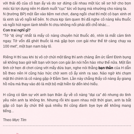
với thái độ của cô bạn ấy và do sợ đứng cãi nhau một lúc sẽ sơ hở cho bọn
móc túi lợi dụng nên H đành nuốt “cục” tức vô bụng mà nhường cho nàng ta.
N (trường BP) một lần vào tiệm net chơi, đang ngồi chat thì một cô bạn xinh ơi
là xinh sà vô ngồi kế bên. N chưa kịp làm quen thì đã nghe cô nàng kêu thuốc
và ngồi hút ngon lành khiến N chịu không nổi phải đổi chỗ khác....
Con trai nghĩ gì?
“Tớ “dị ứng” nhất là mấy cô nàng chuyên hút thuốc đó, nhìn là mất cảm tình
ngay. Tớ vốn đã ghét thuốc lá mà gặp bọn con gái như thế tớ càng chạy xa
100 met”, một bạn nam bày tỏ.
Riêng H thì sau khi bị vô cớ chửi một tăng thì anh chàng ấm ức lắm! Định bụng
sẽ không bao giờ kết bạn với bọn con gái ăn nói hỗn hào như thế nữa. Một lần
tình cờ hẹn đi chơi cùng với mấy đứa bạn, nghe nói thằng
bạn thân
của H dẫn
bồ theo nên H cũng háo hức chờ xem cô ấy xinh ra sao. Nào ngờ khi chạm
mặt thì chính là cô nàng gặp ở Đầm Sen. Lần này chẳng thấy cô nàng ấy giang
hồ nữa mà thay vào đó là một bộ mặt hiền từ đến khó hiểu.
H cũng có tâm sự với anh bạn thân ấy về cô nàng “đại ca” đó nhưng do tình
yêu nên anh ta không tin. Nhưng rồi khi quen nhau một thời gian, anh ta bắt
gặp cô bạn ấy chửi thề quá nhiều thì cũng đành bye bye để không mang
tiếng...
Theo
Mực Tím