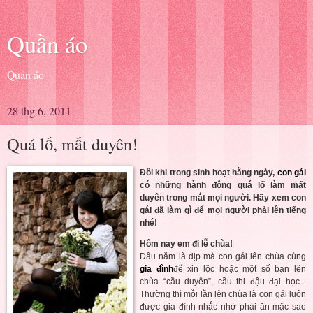
Quần áo
Quần áo
28 thg 6, 2011
Quá lố, mất duyên!
Đôi khi trong sinh hoạt hằng ngày,
con gái
có những hành động quá lố làm mất
duyên trong mắt mọi người. Hãy xem con
gái đã làm gì để mọi người phải lên tiếng
nhé!
Hôm nay em đi lễ chùa!
Đầu năm là dịp mà con gái lên chùa cùng
gia đình
để xin lộc hoặc một số bạn lên
chùa “cầu duyên”, cầu thi đậu đại học...
Thường thì mỗi lần lên chùa là con gái luôn
được gia đình nhắc nhở phải ăn mặc sao