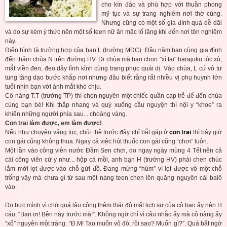
cho kín đáo và phù hợp với thuần phong
mỹ tục và sự trang nghiêm nơi thờ cúng.
Nhưng cũng có một số gia đình quá dễ dãi
và do sự kém ý thức nên một số teen nữ ăn mặc lố lăng khi đến nơi tôn nghiêm
này.
Điển hình là trường hợp của bạn L (trường MĐC). Đầu năm bạn cùng gia đình
đến thăm chùa N trên đường HV. Đi chùa mà bạn chọn "xì tai" harajuku tóc xù,
mắt viền đen, đeo dây lỉnh kỉnh cùng trang phục quái dị. Vào chùa, L cứ vô tư
tung tăng dạo bước khắp nơi nhưng đâu biết rằng rất nhiều vị phụ huynh lớn
tuổi nhìn bạn với ánh mắt khó chịu.
Cô nàng T.T (trường TP) thì chọn nguyên một chiếc quần cạp trễ để đến chùa
cùng bạn bè! Khi thắp nhang và quỳ xuống cầu nguyện thì nội y “khoe” ra
khiến những người phía sau... choáng váng.
Con trai làm được, em làm được!
Nếu như chuyện văng tục, chửi thề trước đây chỉ bắt gặp ở
con trai
thì bây giờ
con gái cũng không thua. Ngay cả việc hút thuốc con gái cũng “chơi” luôn.
Một lần vào công viên nước Đầm Sen chơi, do ngay ngày mùng 4 Tết nên cả
cái công viên cứ y như... hộp cá mồi, anh bạn H (trường HV) phải chen chúc
lắm mới lọt được vào chỗ gửi đồ. Đang mừng “húm” vì lọt được vô một chỗ
trống vậy mà chưa gì từ sau một nàng teen chen lên quăng nguyên cái balô
vào.
Do bực mình vì chờ quá lâu cộng thêm thái độ mất lịch sự của cô bạn ấy nên H
cáu: “Bạn ơi! Bên này trước mà!”. Không ngờ chỉ vì câu nhắc ấy mà cô nàng ấy
“xổ” nguyên một tràng: “Đ.M! Tao muốn vô đó, rồi sao? Muốn gì?”. Quá bất ngờ