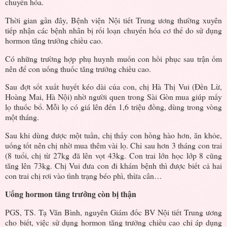
chuyển hóa.
Thời gian gần đây, Bệnh viện Nội tiết Trung ương thường xuyên
tiếp nhận các bệnh nhân bị rối loạn chuyển hóa cơ thể do sử dụng
hormon tăng trưởng chiều cao.
Có những trường hợp phụ huynh muốn con hồi phục sau trận ốm
nên để con uống thuốc tăng trưởng chiều cao.
Sau đợt sốt xuất huyết kéo dài của con, chị Hà Thị Vui (Đền Lừ,
Hoàng Mai, Hà Nội) nhờ người quen trong Sài Gòn mua giúp mấy
lọ thuốc bổ. Mỗi lọ có giá lên đến 1,6 triệu đồng, dùng trong vòng
một tháng.
Sau khi dùng được một tuần, chị thấy con hồng hào hơn, ăn khỏe,
uống tốt nên chị nhờ mua thêm vài lọ. Chỉ sau hơn 3 tháng con trai
(8 tuổi, chị từ 27kg đã lên vọt 43kg. Con trai lớn học lớp 8 cũng
tăng lên 73kg. Chị Vui đưa con đi khám bệnh thì được biết cả hai
con trai chị rơi vào tình trạng béo phì, thừa cân…
Uống hormon tăng trưởng còn bị thận
PGS, TS. Tạ Văn Bình, nguyên Giám đốc BV Nội tiết Trung ương
cho biết, việc sử dụng hormon tăng trưởng chiều cao chỉ áp dụng