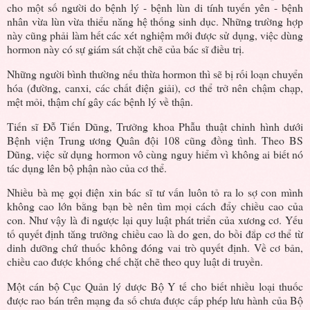
cho một số người do bệnh lý - bệnh lùn di tính tuyến yên - bệnh
nhân vừa lùn vừa thiểu năng hệ thống sinh dục. Những trường hợp
này cũng phải làm hết các xét nghiệm mới được sử dụng, việc dùng
hormon này có sự giám sát chặt chẽ của bác sĩ điều trị.
Những người bình thường nếu thừa hormon thì sẽ bị rối loạn chuyển
hóa (đường, canxi, các chất điện giải), cơ thể trở nên chậm chạp,
mệt mỏi, thậm chí gây các bệnh lý về thận.
Tiến sĩ Đỗ Tiến Dũng, Trưởng khoa Phẫu thuật chỉnh hình dưới
Bệnh viện Trung ương Quân đội 108 cũng đồng tình. Theo BS
Dũng, việc sử dụng hormon vô cùng nguy hiểm vì không ai biết nó
tác dụng lên bộ phận nào của cơ thể.
Nhiều bà mẹ gọi điện xin bác sĩ tư vấn luôn tỏ ra lo sợ con mình
không cao lớn bằng bạn bè nên tìm mọi cách đẩy chiều cao của
con. Như vậy là đi ngược lại quy luật phát triển của xương cơ. Yếu
tố quyết định tăng trưởng chiều cao là do gen, do bồi đắp cơ thể từ
dinh dưỡng chứ thuốc không đóng vai trò quyết định. Về cơ bản,
chiều cao được khống chế chặt chẽ theo quy luật di truyền.
Một cán bộ Cục Quản lý dược Bộ Y tế cho biết nhiều loại thuốc
được rao bán trên mạng đa số chưa được cấp phép lưu hành của Bộ