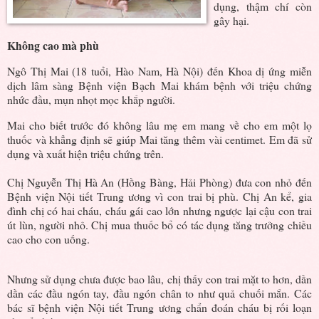
dụng, thậm chí còn
gây hại.
Không cao mà phù
Ngô Thị Mai (18 tuổi, Hào Nam, Hà Nội) đến Khoa dị ứng miễn
dịch lâm sàng Bệnh viện Bạch Mai khám bệnh với triệu chứng
nhức đầu, mụn nhọt mọc khắp người.
Mai cho biết trước đó không lâu mẹ em mang về cho em một lọ
thuốc và khẳng định sẽ giúp Mai tăng thêm vài centimet. Em đã sử
dụng và xuất hiện triệu chứng trên.
Chị Nguyễn Thị Hà An (Hồng Bàng, Hải Phòng) đưa con nhỏ đến
Bệnh viện Nội tiết Trung ương vì con trai bị phù. Chị An kể, gia
đình chị có hai cháu, cháu gái cao lớn nhưng ngược lại cậu con trai
út lùn, người nhỏ. Chị mua thuốc bổ có tác dụng tăng trưởng chiều
cao cho con uống.
Nhưng sử dụng chưa được bao lâu, chị thấy con trai mặt to hơn, dần
dần các đầu ngón tay, đầu ngón chân to như quả chuối mắn. Các
bác sĩ bệnh viện Nội tiết Trung ương chẩn đoán cháu bị rối loạn