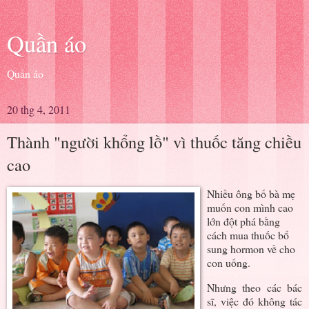
Quần áo
Quần áo
20 thg 4, 2011
Thành "người khổng lồ" vì thuốc tăng chiều
cao
Nhiều ông bố bà mẹ
muốn con mình cao
lớn đột phá bằng
cách mua thuốc bổ
sung hormon về cho
con uống.
Nhưng theo các bác
sĩ, việc đó không tác