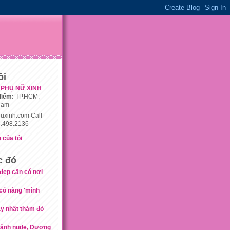
ôi
PHỤ NỮ XINH
điểm:
TP.HCM,
nam
uxinh.com Call
.498.2136
 của tôi
c đó
đẹp cần có nơi
cô nàng 'mình
ẫy nhất thảm đỏ
 ảnh nude, Dương