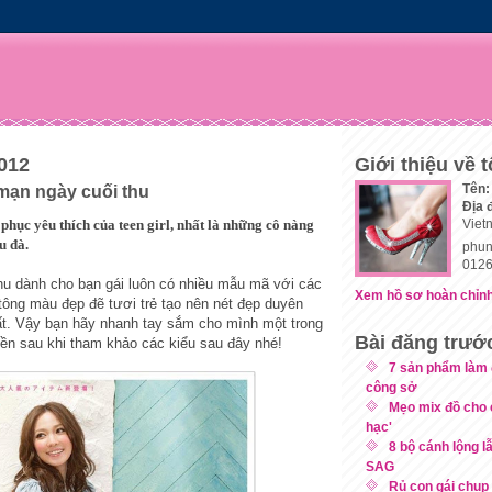
2012
Giới thiệu về t
Tên:
mạn ngày cuối thu
Địa 
phục yêu thích của teen girl, nhất là những cô nàng
Viet
u đà.
phun
0126
hu dành cho bạn gái luôn có nhiều mẫu mã với các
Xem hồ sơ hoàn chỉnh
 tông màu đẹp đẽ tươi trẻ
tạo nên nét đẹp duyên
ất. Vậy bạn hãy nhanh tay sắm cho mình một trong
Bài đăng trướ
ền sau khi tham khảo các kiểu sau đây nhé!
7 sản phẩm làm 
công sở
Mẹo mix đồ cho 
hạc'
8 bộ cánh lộng l
SAG
Rủ con gái chụp