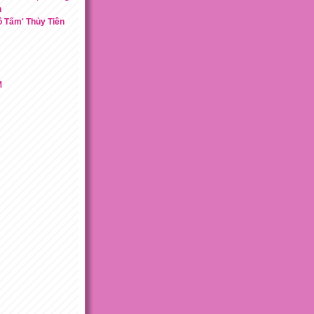
h
ô Tấm' Thủy Tiên
M