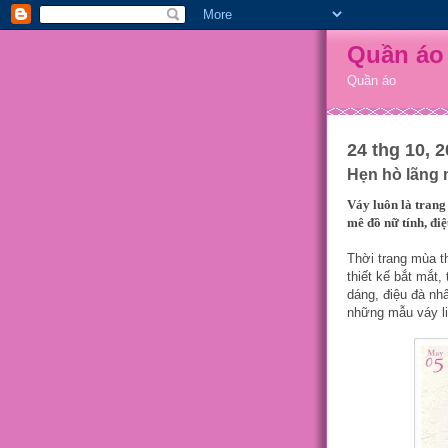
Quần áo
Quần áo
24 thg 10, 
Hẹn hò lãng 
Váy luôn là trang 
mê đồ nữ tính, điệ
Thời trang mùa t
thiết kế bắt mắt,
dáng, điệu đà nh
những mẫu váy li