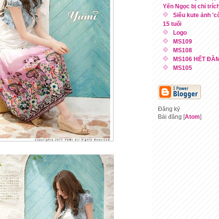
Yến Ngọc bị chỉ tríc
Siêu kute ảnh 'c
15 tuổi
Logo
MS109
MS108
MS106 HẾT ĐẦ
MS105
Đăng ký
Bài đăng [
Atom
]