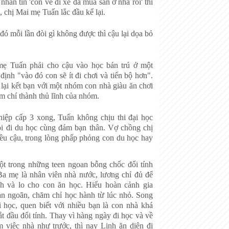
nhắn tin 'con về đi xe đã mua sẵn ở nhà rồi' thì
, chị Mai mẹ Tuấn lắc đầu kể lại.
ó mỗi lần đòi gì không được thì cậu lại dọa bỏ
mẹ Tuấn phải cho cậu vào học bán trú ở một
 định "vào đó con sẽ ít đi chơi và tiến bộ hơn".
lại kết bạn với một nhóm con nhà giàu ăn chơi
m chí thành thủ lĩnh của nhóm.
hiệp cấp 3 xong, Tuấn không chịu thi đại học
i đi du học cùng đám bạn thân. Vợ chồng chị
iều cậu, trong lòng phấp phỏng con du học hay
ột trong những teen ngoan bỗng chốc đổi tính
Ba mẹ là nhân viên nhà nước, lương chỉ đủ để
ình và lo cho con ăn học. Hiểu hoàn cảnh gia
an ngoãn, chăm chỉ học hành từ lúc nhỏ. Song
i học, quen biết với nhiều bạn là con nhà khá
bắt đầu đổi tính. Thay vì hàng ngày đi học và về
 việc nhà như trước, thì nay Linh ăn diện đi