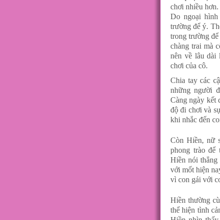
chơi nhiều hơn.
Do ngoại hình 
trường để ý. Th
trong trường đ
chàng trai mà 
nên về lâu dài
chơi của cô.
Chia tay các c
những người đ
Càng ngày kết 
độ đi chơi và s
khi nhắc đến co
Còn Hiền, nữ si
phong trào để 
Hiền nói thẳng
với mốt hiện na
vì con gái với c
Hiền thường cù
thể hiện tình c
Hiền nhìn thấy