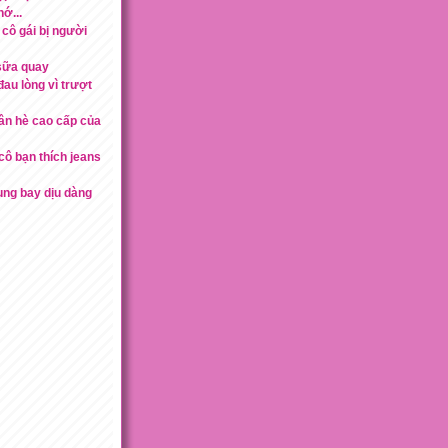
ớ...
 cô gái bị người
sữa quay
au lòng vì trượt
ân hè cao cấp của
cô bạn thích jeans
tung bay dịu dàng