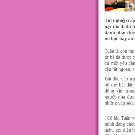
Tốt nghiệp cấp
nặc đòi đi du 
đành phải chiề
nó học hay ăn 
Tuấn là con tra
từ bé đã được c
cứ một yêu cầu
cậu rất ngoan, 
Bắt đầu vào tru
bố mẹ bắt đầu 
động xịn; tron
người nhà đưa
những yêu sách
“Có lần Tuấn v
mình đang chơi
tuần, gọi điện 