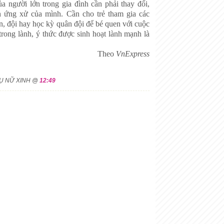
của người lớn trong gia đình cần phải thay đổi,
h ứng xử của mình. Cần cho trẻ tham gia các
, đội hay học kỳ quân đội để bé quen với cuộc
trong lành, ý thức được sinh hoạt lành mạnh là
Theo
VnExpress
HỤ NỮ XINH @
12:49