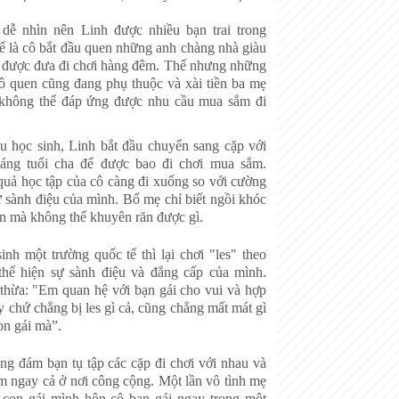
dễ nhìn nên Linh được nhiều bạn trai trong
ế là cô bắt đầu quen những anh chàng nhà giàu
ể được đưa đi chơi hàng đêm. Thế nhưng những
cô quen cũng đang phụ thuộc và xài tiền ba mẹ
 không thể đáp ứng được nhu cầu mua sắm đi
ậu học sinh, Linh bắt đầu chuyển sang cặp với
áng tuổi cha để được bao đi chơi mua sắm.
quả học tập của cô càng đi xuống so với cường
ự sành điệu của mình. Bố mẹ chỉ biết ngồi khóc
n mà không thể khuyên răn được gì.
nh một trường quốc tế thì lại chơi "les" theo
thể hiện sự sành điệu và đẳng cấp của mình.
 thừa: "Em quan hệ với bạn gái cho vui và hợp
y chứ chẳng bị les gì cả, cũng chẳng mất mát gì
on gái mà”.
ng đám bạn tụ tập các cặp đi chơi với nhau và
ảm ngay cả ở nơi công cộng. Một lần vô tình mẹ
 con gái mình hôn cô bạn gái ngay trong một