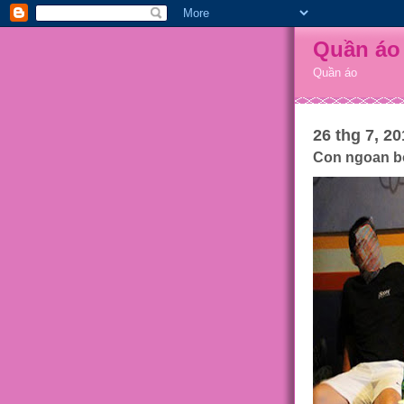
Quần áo
Quần áo
26 thg 7, 20
Con ngoan bỗ