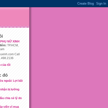
ôi
PHỤ NỮ XINH
điểm:
TP.HCM,
nam
uxinh.com Call
.498.2136
 của tôi
c đó
a ngoài: Lợi bất
 nhận bị lưỡng
ầu chia sẻ lý do
ập viện vì mua