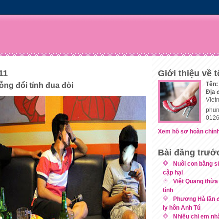
11
Giới thiệu về t
Tên:
ng đổi tính đua đòi
Địa 
Viet
phun
0126
Xem hồ sơ hoàn chỉnh
Bài đăng trướ
Nuôi con bằng sữ
cập hại
Việt Quang thừa
tính
Phương Hà lần đ
ly hôn Anh Tú
Nhiều chị em nh