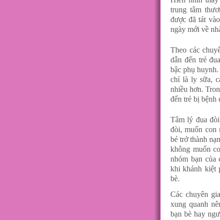
trung tâm thư
được đã tát và
ngày mới về nh
Theo các chuyê
dẫn đến trẻ đu
bậc phụ huynh. 
chỉ là ly sữa, 
nhiều hơn. Tron
đến trẻ bị bệnh 
Tâm lý đua đòi
đòi, muốn con 
bé trở thành n
không muốn con
nhóm bạn của c
khi khánh kiệt 
bè.
Các chuyên gia
xung quanh nên
bạn bè hay ngư