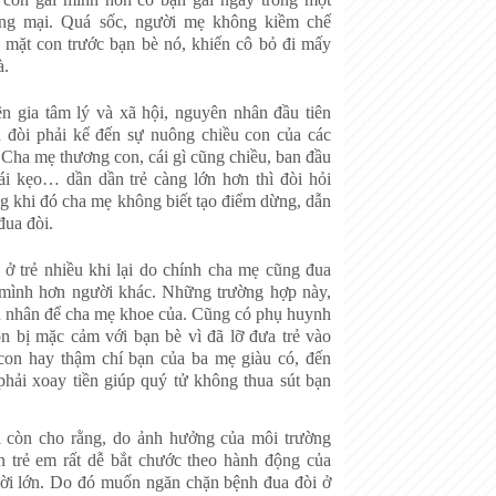
ơng mại. Quá sốc, người mẹ không kiềm chế
o mặt con trước bạn bè nó, khiến cô bỏ đi mấy
à.
n gia tâm lý và xã hội, nguyên nhân đầu tiên
a đòi phải kể đến sự nuông chiều con của các
Cha mẹ thương con, cái gì cũng chiều, ban đầu
cái kẹo… dần dần trẻ càng lớn hơn thì đòi hỏi
g khi đó cha mẹ không biết tạo điểm dừng, dẫn
đua đòi.
 ở trẻ nhiều khi lại do chính cha mẹ cũng đua
mình hơn người khác. Những trường hợp này,
ạn nhân để cha mẹ khoe của. Cũng có phụ huynh
 bị mặc cảm với bạn bè vì đã lỡ đưa trẻ vào
on hay thậm chí bạn của ba mẹ giàu có, đến
phải xoay tiền giúp quý tử không thua sút bạn
 còn cho rằng, do ảnh hưởng của môi trường
 trẻ em rất dễ bắt chước theo hành động của
ời lớn. Do đó muốn ngăn chặn bệnh đua đòi ở