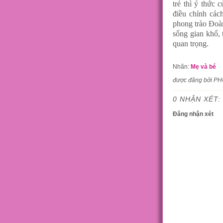
trẻ thì ý thức 
điều chỉnh các
phong trào Đoàn
sống gian khổ, 
quan trọng.
Nhãn:
Mẹ và bé
được đăng bởi P
0 NHẬN XÉT:
Đăng nhận xét