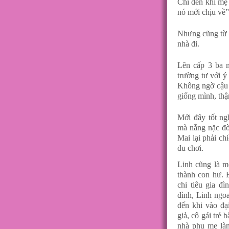
Chỉ đến khi mẹ 
nó mới chịu về”
Nhưng cũng từ đ
nhà đi.
Lên cấp 3 ba 
trường tư với ý
Không ngờ cậu 
giống mình, thậ
Mới đây tốt ng
mà nằng nặc đò
Mai lại phải ch
du chơi.
Linh cũng là m
thành con hư. 
chi tiêu gia đ
đình, Linh ngo
đến khi vào đạ
giả, cô gái trẻ 
nhà phụ mẹ làm