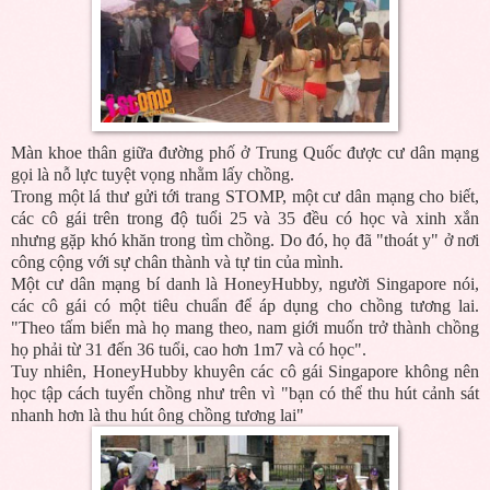
Màn khoe thân giữa đường phố ở Trung Quốc được cư dân mạng
gọi là nỗ lực tuyệt vọng nhằm lấy chồng.
Trong một lá thư gửi tới trang STOMP, một cư dân mạng cho biết,
các cô gái trên trong độ tuổi 25 và 35 đều có học và xinh xắn
nhưng gặp khó khăn trong tìm chồng. Do đó, họ đã "thoát y" ở nơi
công cộng với sự chân thành và tự tin của mình.
Một cư dân mạng bí danh là HoneyHubby, người Singapore nói,
các cô gái có một tiêu chuẩn để áp dụng cho chồng tương lai.
"Theo tấm biển mà họ mang theo, nam giới muốn trở thành chồng
họ phải từ 31 đến 36 tuổi, cao hơn 1m7 và có học".
Tuy nhiên, HoneyHubby khuyên các cô gái Singapore không nên
học tập cách tuyển chồng như trên vì "bạn có thể thu hút cảnh sát
nhanh hơn là thu hút ông chồng tương lai"