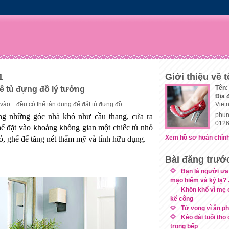
1
Giới thiệu về t
Tên:
 tủ đựng đồ lý tưởng
Địa 
vào... đều có thể tận dụng để đặt tủ đựng đồ.
Viet
phun
ng những góc nhà khó như cầu thang, cửa ra
0126
thể đặt vào khoảng không gian một chiếc tủ nhỏ
Xem hồ sơ hoàn chỉnh
iỏ, ghế để tăng nét thẩm mỹ và tính hữu dụng.
Bài đăng trướ
Bạn là người ưa
mạo hiểm và kỳ lạ? .
Khốn khổ vì mẹ 
kể công
Tử vong vì ăn ph
Kéo dài tuổi thọ
trong bếp