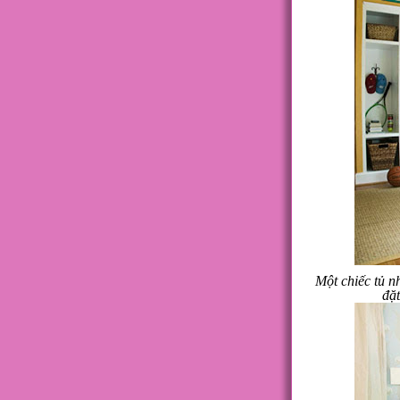
Một chiếc tủ n
đặt