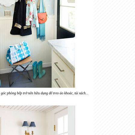
góc phòng bếp trở nên hữu dụng để treo áo khoác, túi xách...