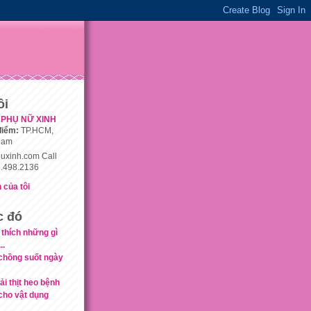
ôi
PHỤ NỮ XINH
điểm:
TP.HCM,
nam
uxinh.com Call
.498.2136
 của tôi
c đó
 thích những gì
..
chồng suốt ngày
ải thịt heo bệnh
 cho vật dụng