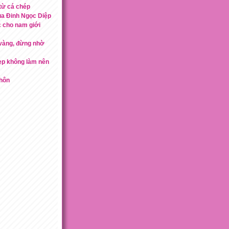
từ cá chép
ủa Đinh Ngọc Diệp
c cho nam giới
vàng, đừng nhờ
ẹp không làm nên
khôn