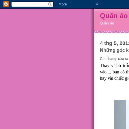
Quần áo
Quần áo
4 thg 5, 201
Những góc kê
Cầu thang, cửa ra 
Thay vì bỏ trố
vào..., bạn có 
hay vài chiếc g