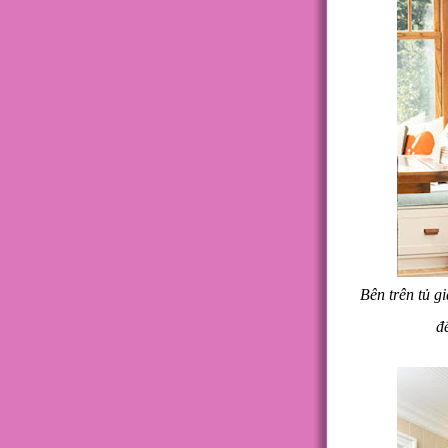
Bên trên tủ g
đ