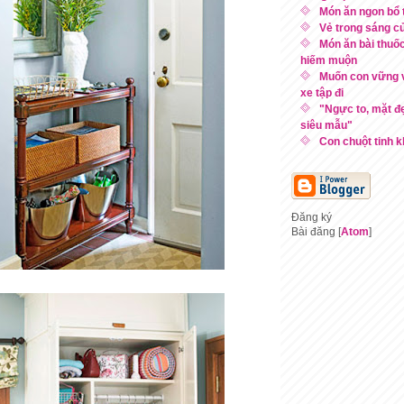
Món ăn ngon bổ 
Vẻ trong sáng c
Món ăn bài thuố
hiếm muộn
Muốn con vững 
xe tập đi
"Ngực to, mặt đ
siêu mẫu"
Con chuột tinh 
Đăng ký
Bài đăng [
Atom
]