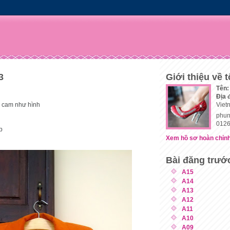
3
Giới thiệu về t
Tên:
Địa 
 cam như hình
Viet
phun
0126
p
Xem hồ sơ hoàn chỉnh
Bài đăng trướ
A15
A14
A13
A12
A11
A10
A09