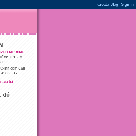
ôi
PHỤ NỮ XINH
điểm:
TP.HCM,
nam
uxinh.com Call
.498.2136
 của tôi
c đó