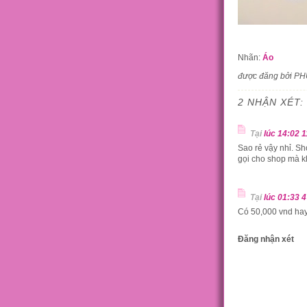
Nhãn:
Áo
được đăng bởi P
2 NHẬN XÉT:
Tại
lúc 14:02 
Sao rẻ vậy nhỉ. S
gọi cho shop mà 
Tại
lúc 01:33 
Có 50,000 vnd ha
Đăng nhận xét