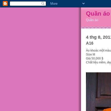
Quần áo
Quần áo
4 thg 8, 201
A16
Áo khoác một màu
Size M
Giá 50,000 $
Chất liệu mềm, đẹ