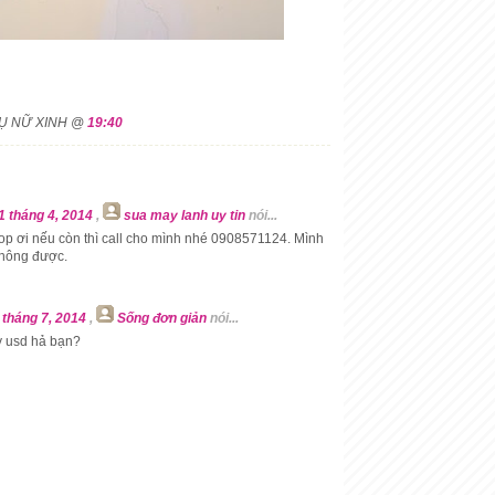
HỤ NỮ XINH @
19:40
11 tháng 4, 2014
,
sua may lanh uy tin
nói...
hop ơi nếu còn thì call cho mình nhé 0908571124. Mình
không được.
4 tháng 7, 2014
,
Sống đơn giản
nói...
y usd hả bạn?