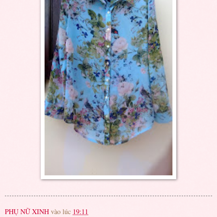
PHỤ NỮ XINH
vào lúc
19:11