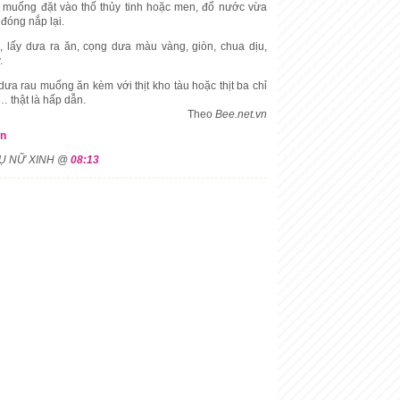
u muống đặt vào thố thủy tinh hoặc men, đổ nước vừa
đóng nắp lại.
, lấy dưa ra ăn, cọng dưa màu vàng, giòn, chua dịu,
.
a rau muống ăn kèm với thịt kho tàu hoặc thịt ba chỉ
… thật là hấp dẫn.
Theo
Bee.net.vn
on
HỤ NỮ XINH @
08:13