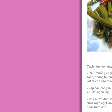
Cách làm món này 
- Rau muống chọn 
sạch, nhúng tái qu
vớt ra cho vào rổ/r
- Xếp các cọng ra
2-3 đốt ngón tay.
- Pha nước đun s
chua mặn ngọt vừa
hoặc băm nhỏ.