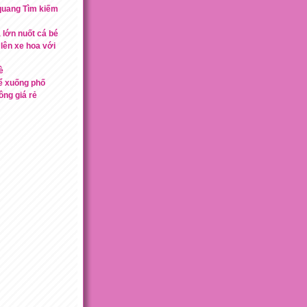
quang Tìm kiếm
 lớn nuốt cá bé
lên xe hoa với
è
ể xuống phố
ng giá rẻ