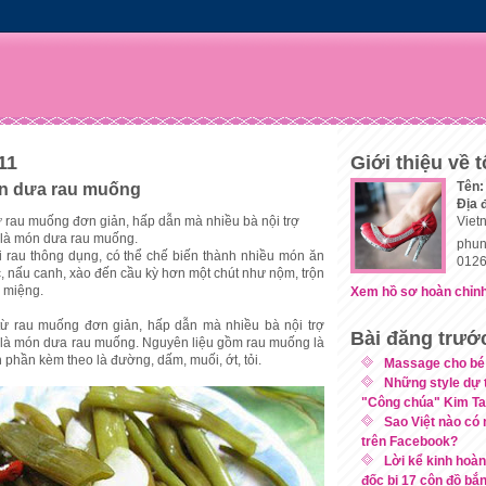
11
Giới thiệu về t
Tên:
n dưa rau muống
Địa 
 rau muống đơn giản, hấp dẫn mà nhiều bà nội trợ
Viet
 là món dưa rau muống.
phun
 rau thông dụng, có thể chế biến thành nhiều món ăn
0126
c, nấu canh, xào đến cầu kỳ hơn một chút như nộm, trộn
 miệng.
Xem hồ sơ hoàn chỉnh
ừ rau muống đơn giản, hấp dẫn mà nhiều bà nội trợ
Bài đăng trướ
 là món dưa rau muống. Nguyên liệu gồm rau muống là
 phần kèm theo là đường, dấm, muối, ớt, tỏi.
Massage cho bé
Những style dự 
"Công chúa" Kim Ta.
Sao Việt nào có 
trên Facebook?
Lời kể kinh hoà
đốc bị 17 côn đồ bắn.