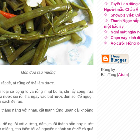
Tuyết Lan đăng 
Người mẫu Châu Á
Showbiz Việt: Cá
Thanh Ngọc sắp 
một bác sỹ
Nghỉ mát ngày h
Chọn váy xinh đ
Áo cưới Hồng Kô
Đăng ký
Món dưa rau muống.
Bài đăng [
Atom
]
rất dễ, ai cũng có thể làm được.
loại có cọng to và rỗng nhặt bỏ lá, chỉ lấy cọng, rửa
a nước sôi rồi thả ngay vào bát nước đun sôi để nguội,
á sạch để ráo.
u thẳng hàng với nhau, cắt thành từng đoạn dài khoảng
ôi để nguội với đường, dấm, muối thành hỗn hợp nước
 miệng, cho thêm tỏi để nguyên nhánh và ớt để cả quả