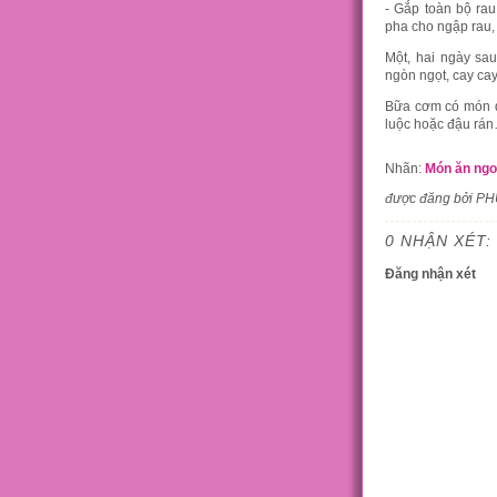
- Gắp toàn bộ ra
pha cho ngập rau, 
Một, hai ngày sau
ngòn ngọt, cay cay
Bữa cơm có món dư
luộc hoặc đậu rán
Nhãn:
Món ăn ng
được đăng bởi P
0 NHẬN XÉT:
Đăng nhận xét