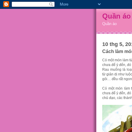
Quần áo
Quần áo
10 thg 5, 20
Cách làm mó
Có một món làm từ
chưa để ý đến, đó
Rau muống là loại
từ giản dị như luộ
gỏi… đều rất ngon
Có một món làm t
chưa để ý đến, đó
chủ đạo, các thành