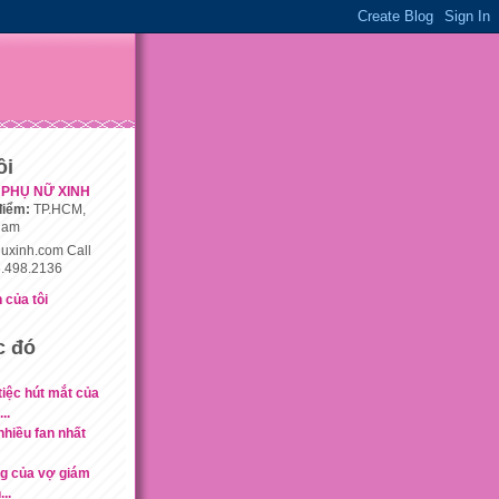
ôi
PHỤ NỮ XINH
điểm:
TP.HCM,
nam
uxinh.com Call
.498.2136
 của tôi
c đó
tiệc hút mắt của
..
nhiều fan nhất
ng của vợ giám
..