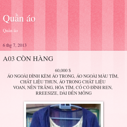
Quần áo
Quần áo
6 thg 7, 2013
A03 CÒN HÀNG
60,000 $
ÁO NGOÀI ĐÌNH KÈM ÁO TRONG, ÁO NGOÀI MÀU TÍM,
CHẤT LIỆU THUN, ÁO TRONG CHẤT LIỆU
VOAN, NỀN TRẮNG, HÓA TÍM, CỔ CÓ ĐÌNH REN,
RREESIZE, DÀI ĐẾN MÔNG