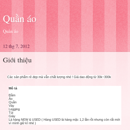
Quần áo
Quần áo
12 thg 7, 2012
Giới thiệu
Các sản phẩm rẻ đẹp mà vẫn chất lượng nhé ! Giá dao động từ 30k~300k
Mô tả
Đầm
Áo
Quần
Váy
Legging
Túi
Giày
Là hàng NEW & USED ( Hàng USED là hàng mặc 1,2 lần rồi nhưng còn rất mới
vì mình giữ kĩ nhé )