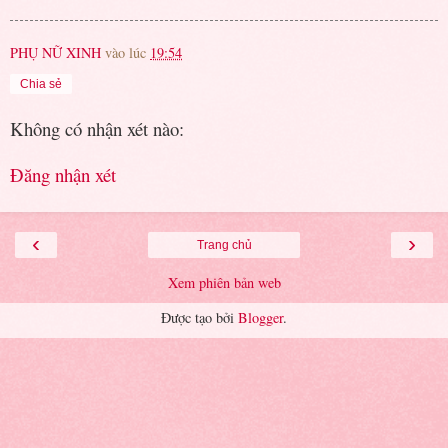
PHỤ NỮ XINH
vào lúc
19:54
Chia sẻ
Không có nhận xét nào:
Đăng nhận xét
‹
›
Trang chủ
Xem phiên bản web
Được tạo bởi
Blogger
.